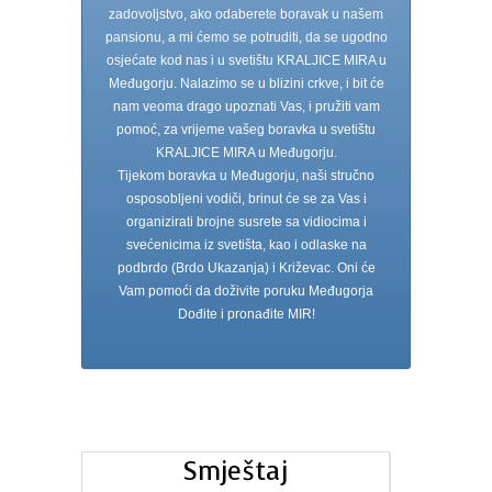
zadovoljstvo, ako odaberete boravak u našem
pansionu, a mi ćemo se potruditi, da se ugodno
osjećate kod nas i u svetištu KRALJICE MIRA u
Međugorju. Nalazimo se u blizini crkve, i bit će
nam veoma drago upoznati Vas, i pružiti vam
pomoć, za vrijeme vašeg boravka u svetištu
KRALJICE MIRA u Međugorju.
Tijekom boravka u Međugorju, naši stručno
osposobljeni vodiči, brinut će se za Vas i
organizirati brojne susrete sa vidiocima i
svećenicima iz svetišta, kao i odlaske na
podbrdo (Brdo Ukazanja) i Križevac. Oni će
Vam pomoći da doživite poruku Međugorja
Dođite i pronađite MIR!
Smještaj